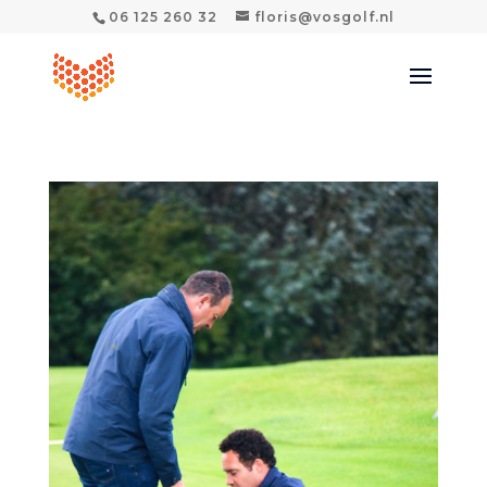
06 125 260 32
floris@vosgolf.nl